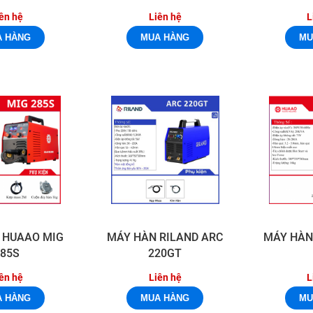
ên hệ
Liên hệ
L
 HUAAO MIG
MÁY HÀN RILAND ARC
MÁY HÀN
285S
220GT
ên hệ
Liên hệ
L