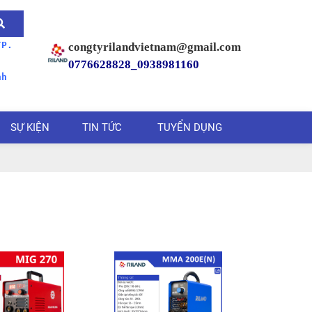
TP.
congtyrilandvietnam@gmail.com
0776628828_
0938981160
nh
SỰ KIỆN
TIN TỨC
TUYỂN DỤNG