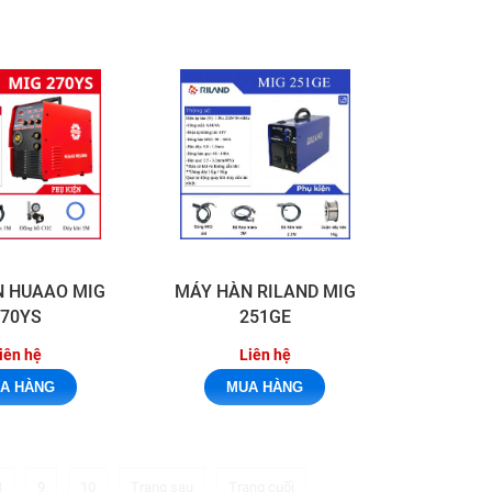
N HUAAO MIG
MÁY HÀN RILAND MIG
270YS
251GE
iên hệ
Liên hệ
8
9
10
Trang sau
Trang cuối