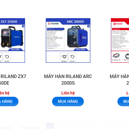
 RILAND ZX7
MÁY HÀN RILAND ARC
MÁY HÀ
50DE
200DS
ên hệ
Liên hệ
L
ang đầu
Trang trước
1
2
3
4
5
6
7