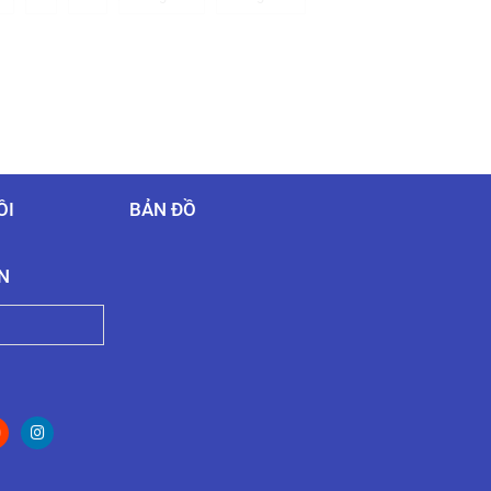
ÔI
BẢN ĐỒ
N