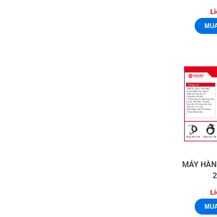
Li
MÁY HÀN
Li