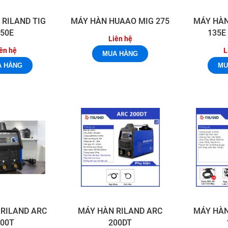
 RILAND TIG
MÁY HÀN HUAAO MIG 275
MÁY HÀN
250E
135E
Liên hệ
ên hệ
L
 RILAND ARC
MÁY HÀN RILAND ARC
MÁY HÀN
200T
200DT