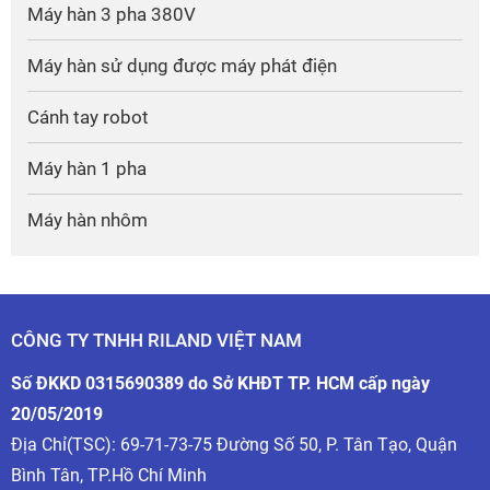
* Riland sản xuất nhiều mẫu máy cắt plasma rất tốt
Máy hàn 3 pha 380V
như :
Cut 80GT
,
Cut 100N
...
Máy hàn sử dụng được máy phát điện
* Các mẫu máy cắt plasma của Riland sản xuất luôn
được kiểm tra rất nghiêm ngặt trước khi xuất xưởng ,
Cánh tay robot
nên những mẫu
máy cắt Plasma Riland
trên thị
Máy hàn 1 pha
trường thường có một chất lượng rất tốt , nhiều
người dùng cho biết những mẫu máy cắt của
Riland
Máy hàn nhôm
chính hãng
có thể sử dụng rất nhiều năm mà cũng
không gặp một vấn đề gì , chỉ thay vật liệu tiêu hao .
Riland hiện nay sản xuất rất nhiều dòng máy cắt khác
CÔNG TY TNHH RILAND VIỆT NAM
nhau như những mẫu
Cut 40CT
,
Cut 60CT
dùng cho
Số ĐKKD 0315690389 do Sở KHĐT TP. HCM cấp ngày
dân dụng . Cho đến các mẫu máy cắt
Cut 100GT
,
20/05/2019
Cut 100I
,
Cut 165I
dùng cho công nghiệp hạng nặng
Địa Chỉ(TSC): 69-71-73-75 Đường Số 50, P. Tân Tạo, Quận
.
Bình Tân, TP.Hồ Chí Minh