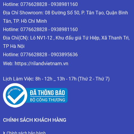
Hotline:
0776628828 - 0938981160
Địa Chỉ Showroom: 08 Đường Số 50, P. Tân Tạo, Quận Bình
Tân, TP. Hồ Chí Minh
Hotline:
0776628828 - 0938981160
Địa Chỉ(CN): Lô NV1-12 , Khu đấu giá Tứ Hiệp, Xã Thanh Trì,
TP Hà Nội
Hotline: 0776628828 - 0903895636
https://rilandvietnam.vn
Web:
Lịch Làm Việc: 8h - 12h _ 13h - 17h (Thứ 2 - Thứ 7)
* Ngoài những mẫu máy cắt plasma thông thường thì
Riland còn sản xuất dòng máy cắt plasma có tích
hợp bình khí nén bên trong máy để người dùng
thuận tiện khi sử dụng và dễ dàng di chuyển trong
CHÍNH SÁCH KHÁCH HÀNG
quá trình làm việc , tiêu biểu như mẫu máy cắt
Chính sách bảo hành