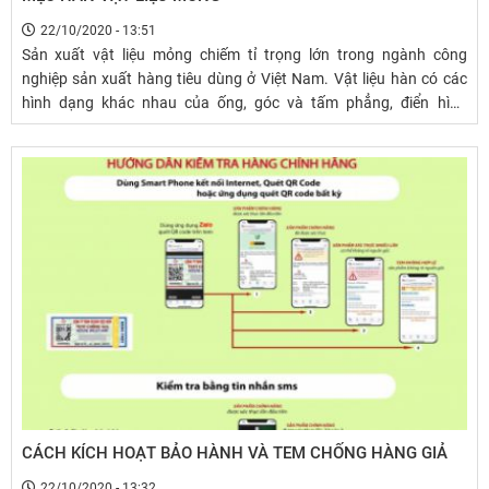
22/10/2020 - 13:51
Sản xuất vật liệu mỏng chiếm tỉ trọng lớn trong ngành công
nghiệp sản xuất hàng tiêu dùng ở Việt Nam. Vật liệu hàn có các
hình dạng khác nhau của ống, góc và tấm phẳng, điển hình
thường được sản xuất từ ​​thép không gỉ, thép cacbon, mạ kẽm,
hoặc nhôm. Để xác định quá trình hàn tốt nhất, chắn khí và điện
cực để sử dụng.
CÁCH KÍCH HOẠT BẢO HÀNH VÀ TEM CHỐNG HÀNG GIẢ
22/10/2020 - 13:32