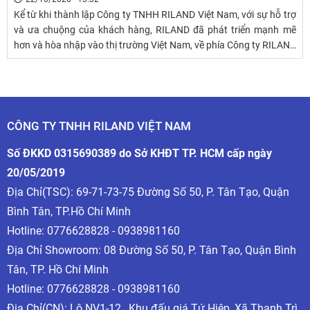
Kể từ khi thành lập Công ty TNHH RILAND Việt Nam, với sự hỗ trợ
và ưa chuộng của khách hàng, RILAND đã phát triển mạnh mẽ
hơn và hòa nhập vào thị trường Việt Nam, về phía Công ty RILAND
Việt Nam cũng trao lại cho những người ủng hộ, với sự phục vụ ân
cần, kinh doanh liêm chính và sản phẩm chất lượng cao.
CÔNG TY TNHH RILAND VIỆT NAM
Số ĐKKD 0315690389 do Sở KHĐT TP. HCM cấp ngày
20/05/2019
Địa Chỉ(TSC): 69-71-73-75 Đường Số 50, P. Tân Tạo, Quận
Bình Tân, TP.Hồ Chí Minh
Hotline:
0776628828 - 0938981160
Địa Chỉ Showroom: 08 Đường Số 50, P. Tân Tạo, Quận Bình
Tân, TP. Hồ Chí Minh
Hotline:
0776628828 - 0938981160
Địa Chỉ(CN): Lô NV1-12 , Khu đấu giá Tứ Hiệp, Xã Thanh Trì,