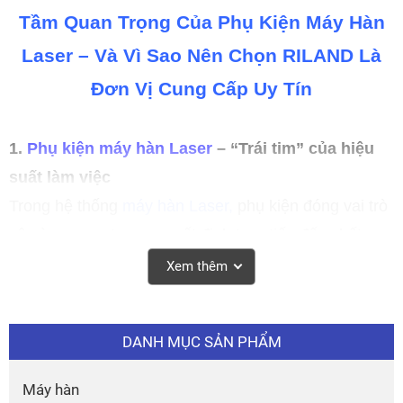
Tầm Quan Trọng Của Phụ Kiện Máy Hàn
Laser – Và Vì Sao Nên Chọn RILAND Là
Đơn Vị Cung Cấp Uy Tín
1.
Phụ kiện máy hàn Laser
– “Trái tim” của hiệu
suất làm việc
Trong hệ thống
máy hàn Laser,
phụ kiện đóng vai trò
vô cùng quan trọng, quyết định trực tiếp đến chất
lượng mối hàn, độ ổn định của Laser và tuổi thọ của
Xem thêm
máy.
Mỗi chi tiết nhỏ như thấu kính bảo vệ, đầu hàn, dây
DANH MỤC SẢN PHẨM
cáp quang, vòi phun, hệ thống làm mát... đều góp
phần đảm bảo máy vận hành trơn tru, tiết kiệm năng
Máy hàn