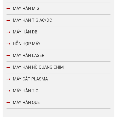
lượng và cho ra mối hàn đẹp, đều, sáng bóng.
MÁY HÀN MIG
MÁY HÀN TIG AC/DC
MÁY HÀN ĐB
HỖN HỢP MÁY
MÁY HÀN LASER
MÁY HÀN HỒ QUANG CHÌM
MÁY CẮT PLASMA
Khi phụ kiện bị hao mòn hoặc sử dụng hàng kém
MÁY HÀN TIG
chất lượng, hiệu quả hàn sẽ giảm đáng kể, thậm chí
gây cháy nguồn, lệch tia hoặc hỏng đầu hàn. Vì vậy,
MÁY HÀN QUE
việc chọn phụ kiện chính hãng và đồng bộ là điều bắt