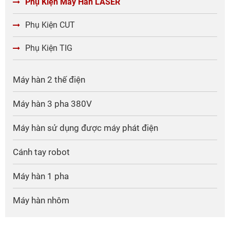
Phụ Kiện Máy Hàn LASER
Phụ Kiện CUT
Phụ Kiện TIG
* Các
phụ kiện phổ biến RILAND
cung cấp gồm:
Máy hàn 2 thế điện
+ Các loại thấu kính, béc hàn Laser
Máy hàn 3 pha 380V
+ Bộ cấp dây đơn và đôi
+ ruột gà, bánh xe tải dây, dây hàn .....
Máy hàn sử dụng được máy phát điện
Và nhiều linh kiện thay thế chính hãng khác
Cánh tay robot
Tất cả đều được kiểm định chất lượng nghiêm ngặt,
đảm bảo độ bền cao – tính tương thích hoàn hảo –
Máy hàn 1 pha
giá thành hợp lý.
Máy hàn nhôm