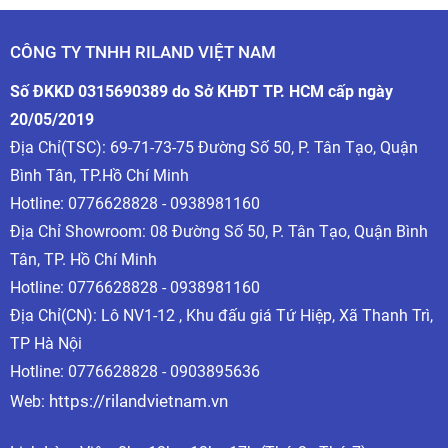
CÔNG TY TNHH RILAND VIỆT NAM
Số ĐKKD 0315690389 do Sở KHĐT TP. HCM cấp ngày
20/05/2019
Địa Chỉ(TSC): 69-71-73-75 Đường Số 50, P. Tân Tạo, Quận
Bình Tân, TP.Hồ Chí Minh
Hotline:
0776628828 - 0938981160
Địa Chỉ Showroom: 08 Đường Số 50, P. Tân Tạo, Quận Bình
Tân, TP. Hồ Chí Minh
3. Vì sao nên chọn phụ kiện máy hàn Laser tại
Hotline:
0776628828 - 0938981160
Công Ty RILAND?
Địa Chỉ(CN): Lô NV1-12 , Khu đấu giá Tứ Hiệp, Xã Thanh Trì,
+ Chính hãng 100%, tương thích tuyệt đối với máy
TP Hà Nội
RILAND và nhiều dòng máy Laser phổ biến trên thị
Hotline: 0776628828 - 0903895636
trường.
https://rilandvietnam.vn
Web:
+
Độ bền vượt trội, giúp tiết kiệm chi phí bảo trì và