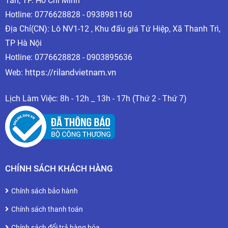
Tân, TP. Hồ Chí Minh
Hotline:
0776628828 - 0938981160
* Nên mua nơi uy tín để có những phụ kiện chất lượng ,
Địa Chỉ(CN): Lô NV1-12 , Khu đấu giá Tứ Hiệp, Xã Thanh Trì,
Công Ty RILAND là một thương hiệu lớn sản xuất máy
TP Hà Nội
hàn và phụ kiện máy hàn , cho ra những sản phẩm có
Hotline: 0776628828 - 0903895636
chất lượng rất tốt .
https://rilandvietnam.vn
Web:
* RILAND có đủ các phụ kiện mà người thợ hàn cần :
+ Phụ kiện máy hàn Que : Kìm Hàn , Kẹp Mass ...
Lịch Làm Việc: 8h - 12h _ 13h - 17h (Thứ 2 - Thứ 7)
+ Phụ kiện máy hàn Mig : Súng Hàn , Chụp Khí Mig , Sứ
Chia Khí , Béc Hàn ....
+ Phụ kiện máy hàn Tig : Súng Tig , Ống kẹp kim , Sứ
Hàn Tig ...
CHÍNH SÁCH KHÁCH HÀNG
+ Phụ kiện máy Cut Plasma : Súng Cắt , Chụp Sứ , Béc
Cắt ...
Chính sách bảo hành
Chính sách thanh toán
Chính sách đổi trả hàng hóa