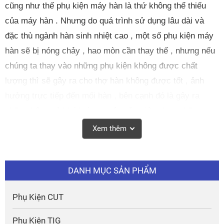
cũng như thế phụ kiện máy hàn là thứ không thể thiếu
của máy hàn . Nhưng do quá trình sử dụng lâu dài và
đặc thù ngành hàn sinh nhiệt cao , một số phụ kiện máy
hàn sẽ bị nóng chảy , hao mòn cần thay thế , nhưng nếu
chúng ta thay vào những phụ kiện không được chất
lượng thì sẽ gây ra cho thợ hàn không được tốt , ảnh
hưởng trực tiếp đến mối hàn , bên cạnh đó là gây ra
những hậu quả khó lường , nên cần việc chọn những
món phụ kiện có chất lượng cao và có thương hiệu tốt là
Xem thêm
việc hết sức cần thiết .
DANH MỤC SẢN PHẨM
Phụ Kiện CUT
Phụ Kiện TIG