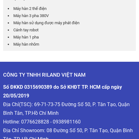
Máy hàn 2 thế điện
Máy hàn 3 pha 380V
Máy hàn sử dụng được máy phát điện
Cánh tay robot
Máy hàn 1 pha
Máy hàn nhôm
* Chọn Phụ Kiện Chính Hãng Chất Lượng Tốt Có Những
Lợi ích gì :
+ Giúp bảo vệ sự an toàn thợ hàn , và có hiệu suất làm
CÔNG TY TNHH RILAND VIỆT NAM
việc cao , giúp máy hoạt ổn định , cho ra các mối hàn
đẹp như mong muốn
Số ĐKKD 0315690389 do Sở KHĐT TP. HCM cấp ngày
+ Những món phụ kiện tốt thường có tuổi thọ rất cao , và
20/05/2019
góp phần làm gia tăng tuổi thọ cho máy hàn .
Địa Chỉ(TSC): 69-71-73-75 Đường Số 50, P. Tân Tạo, Quận
Bình Tân, TP.Hồ Chí Minh
+ Tiết kiệm được chi phí sửa chữa vì đã gia tăng tuổi thọ
Hotline:
0776628828 - 0938981160
của máy ,thời gian hàn nhanh hơn , không phải các vấn
Địa Chỉ Showroom: 08 Đường Số 50, P. Tân Tạo, Quận Bình
đề không mong muốn , nên cho năng suất cáo .