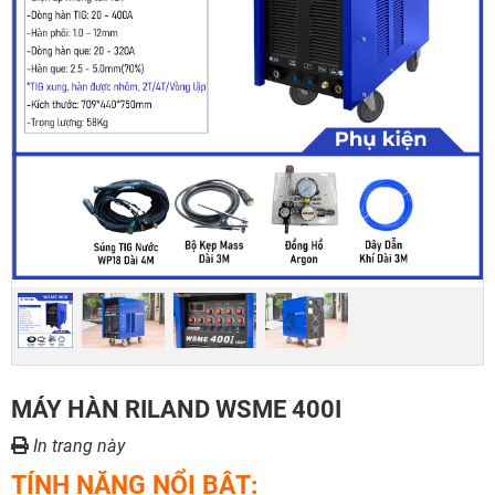
MÁY HÀN RILAND WSME 400I
In trang này
TÍNH NĂNG NỔI BẬT: