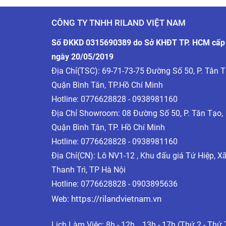
CÔNG TY TNHH RILAND VIỆT NAM
Số ĐKKD 0315690389 do Sở KHĐT TP. HCM cấp
ngày 20/05/2019
Địa Chỉ(TSC): 69-71-73-75 Đường Số 50, P. Tân T
Quận Bình Tân, TP.Hồ Chí Minh
Hotline:
0776628828 - 0938981160
Địa Chỉ Showroom: 08 Đường Số 50, P. Tân Tạo,
Quận Bình Tân, TP. Hồ Chí Minh
Hotline:
0776628828 - 0938981160
Địa Chỉ(CN): Lô NV1-12 , Khu đấu giá Tứ Hiệp, X
Thanh Trì, TP Hà Nội
Hotline: 0776628828 - 0903895636
https://rilandvietnam.vn
Web:
Lịch Làm Việc: 8h - 12h _ 13h - 17h (Thứ 2 - Thứ 