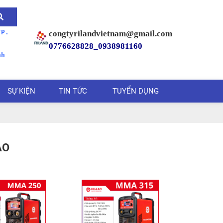
TP.
congtyrilandvietnam@gmail.com
0776628828_
0938981160
nh
SỰ KIỆN
TIN TỨC
TUYỂN DỤNG
AO