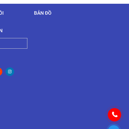
ÔI
BẢN ĐỒ
N